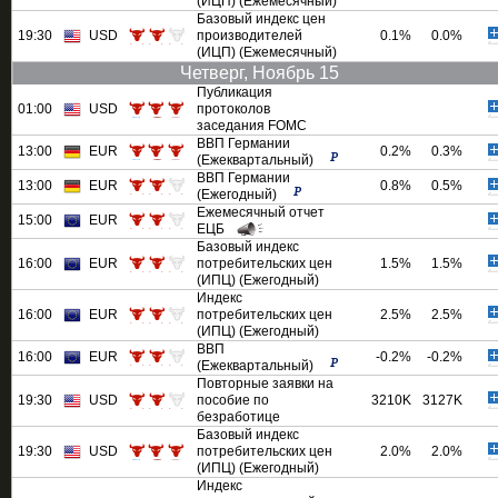
(ИЦП) (Ежемесячный)
Базовый индекс цен
19:30
USD
производителей
0.1%
0.0%
(ИЦП) (Ежемесячный)
Четверг, Ноябрь 15
Публикация
01:00
USD
протоколов
заседания FOMC
ВВП Германии
13:00
EUR
0.2%
0.3%
(Ежеквартальный)
ВВП Германии
13:00
EUR
0.8%
0.5%
(Ежегодный)
Ежемесячный отчет
15:00
EUR
ЕЦБ
Базовый индекс
16:00
EUR
потребительских цен
1.5%
1.5%
(ИПЦ) (Ежегодный)
Индекс
16:00
EUR
потребительских цен
2.5%
2.5%
(ИПЦ) (Ежегодный)
ВВП
16:00
EUR
-0.2%
-0.2%
(Ежеквартальный)
Повторные заявки на
19:30
USD
пособие по
3210K
3127K
безработице
Базовый индекс
19:30
USD
потребительских цен
2.0%
2.0%
(ИПЦ) (Ежегодный)
Индекс