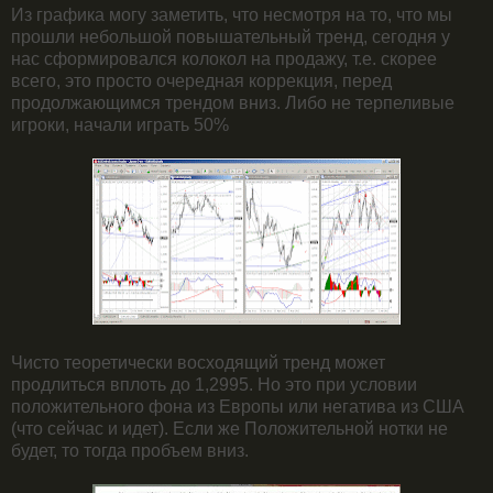
Из графика могу заметить, что несмотря на то, что мы
прошли небольшой повышательный тренд, сегодня у
нас сформировался колокол на продажу, т.е. скорее
всего, это просто очередная коррекция, перед
продолжающимся трендом вниз. Либо не терпеливые
игроки, начали играть 50%
Чисто теоретически восходящий тренд может
продлиться вплоть до 1,2995. Но это при условии
положительного фона из Европы или негатива из США
(что сейчас и идет). Если же Положительной нотки не
будет, то тогда пробъем вниз.