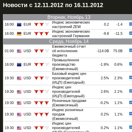
Новости с 12.11.2012 по 16.11.2012
Вторник, Ноябрь 13
Индекс экономических
16:00
EUR
0.2
-1.4
настроений ZEW
Индекс экономических
16:00
EUR
-9.8
-11.5
настроений Германии
Среда, Ноябрь 14
Ежемесячный отчет
01:00
USD
об исполнении
-114.0B
75.0B
бюджета
Промышленное
16:00
EUR
производство
-1.9%
0.6%
(Ежемесячный)
Базовый индекс цен
19:30
USD
производителей
2.5%
2.3%
(ИЦП) (Ежегодный)
Индекс цен
19:30
USD
производителей
2.6%
2.1%
(ИЦП) (Ежегодный)
Розничные продажи
19:30
USD
-0.2%
1.1%
(Ежемесячный)
Индекс розничных
19:30
USD
продаж
0.2%
1.1%
(Ежемесячный)
Индекс цен
19:30
USD
производителей
0.2%
1.1%