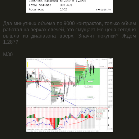
Два минутных объема по 9000 контрактов, только объем
работал на верхах свечей, это смущает. Но цена сегодня
вышла из диапазона вверх. Значит покупки? Ждем
1,287?
М30