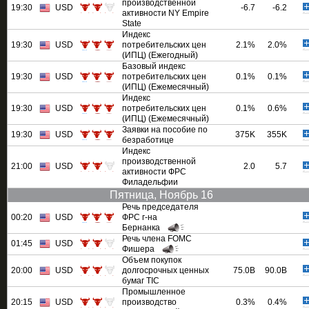
производственной
19:30
USD
-6.7
-6.2
активности NY Empire
State
Индекс
19:30
USD
потребительских цен
2.1%
2.0%
(ИПЦ) (Ежегодный)
Базовый индекс
19:30
USD
потребительских цен
0.1%
0.1%
(ИПЦ) (Ежемесячный)
Индекс
19:30
USD
потребительских цен
0.1%
0.6%
(ИПЦ) (Ежемесячный)
Заявки на пособие по
19:30
USD
375K
355K
безработице
Индекс
производственной
21:00
USD
2.0
5.7
активности ФРС
Филадельфии
Пятница, Ноябрь 16
Речь председателя
00:20
USD
ФРС г-на
Бернанка
Речь члена FOMC
01:45
USD
Фишера
Объем покупок
20:00
USD
долгосрочных ценных
75.0B
90.0B
бумаг TIC
Промышленное
20:15
USD
производство
0.3%
0.4%