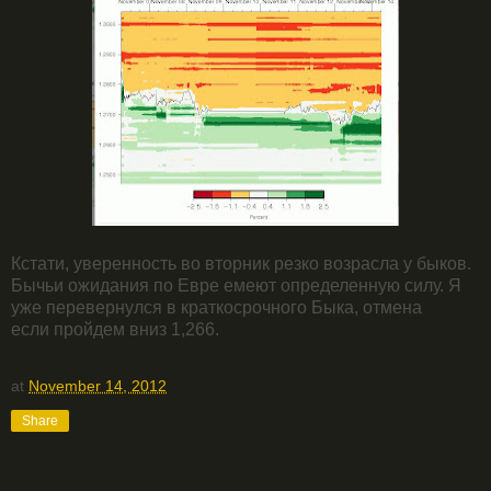
Кстати, уверенность во вторник резко возрасла у быков.
Бычьи ожидания по Евре емеют определенную силу. Я
уже перевернулся в краткосрочного Быка, отмена
если пройдем вниз 1,266.
at
November 14, 2012
Share