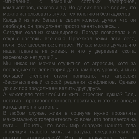
-мгновенно, с помощью сотовых телефонов,
компьютеров, факсов и т.д. Но до сих пор не верим, что
можно использовать эту же технологию и без гаджетов.
Каждый из нас бегает в своем колесе, думая, что он
свободен, он продолжает просто менять колеса....
Сегодня ехал из командировки. Погода позволяла и я
открыл настежь все окна. Проезжал речки, логи, леса,
поля. Все шевелиться, играет. Ну как можно думать,что
наша планета не живая, и что у деревьев, скота,
насекомых нет души?...
Мы никак не можем отучиться от агрессии, хотя за
последние сто лет история дала нам пару уроков, и мы в
большей степени стали понимать, что агрессия
-бессмысленный способ решения конфликтов. Однако
до сих пор продолжаем валить друг друга.
А может для того чтобы выжить -агрессия нужна? Ведь
негатив - противоположность позитива, и это как анод и
катод, анион и катион....
В любом случае, живя в социуме нужно проявлять
максимальную толерантность ко всем, кто попадается на
пути... Понять, что весь мир снаружи нашего тела
-проекция нашего мозга и разума, следовательно и
негатив -относителен? Вот и получается, что в