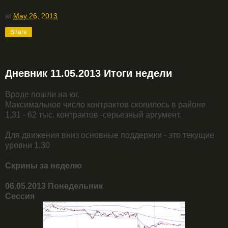
at
May 26, 2013
Share
Дневник 11.05.2013 Итоги недели
Вроде пошли на юг.
Максимальное число контрактов скопилось в районе
1,31 - 62 тыс. контрактов -серьезный аргумент.
Для движения вниз основные поддержки - это текущие
уровни 1,30
Скрины за неделю
06.05.2013 Понедельник
Сессия