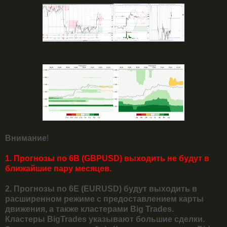
Внимание
!
1. Прогнозы по 6В (GBPUSD) выходить не будут в
ближайшие пару месяцев.
2. Прогнозы по 6Е (EURUSD) будут выходить в
расширенном режиме с предоставлением карты
движения, а также кластерами Big Trades.
Кластеры BigTrades указывают большие сделки.