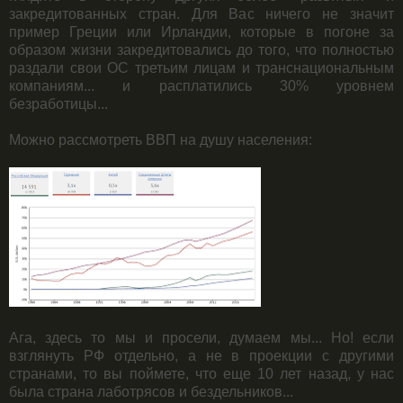
закредитованных стран. Для Вас ничего не значит
пример Греции или Ирландии, которые в погоне за
образом жизни закредитовались до того, что полностью
раздали свои ОС третьим лицам и транснациональным
компаниям... и расплатились 30% уровнем
безработицы...
Можно рассмотреть ВВП на душу населения:
Ага, здесь то мы и просели, думаем мы... Но! если
взглянуть РФ отдельно, а не в проекции с другими
странами, то вы поймете, что еще 10 лет назад, у нас
была страна лаботрясов и бездельников...