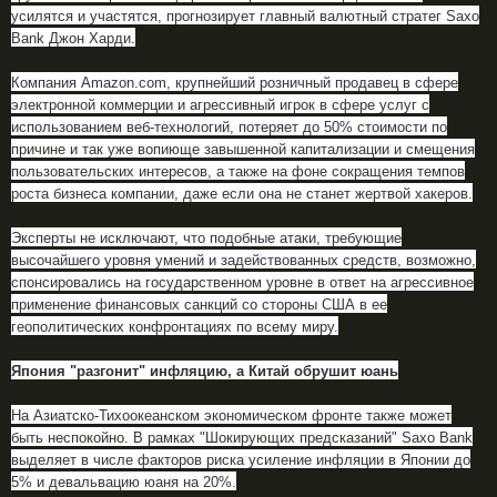
усилятся и участятся, прогнозирует главный валютный стратег Saxo
Bank Джон Харди.
Компания Amazon.com, крупнейший розничный продавец в сфере
электронной коммерции и агрессивный игрок в сфере услуг с
использованием веб-технологий, потеряет до 50% стоимости по
причине и так уже вопиюще завышенной капитализации и смещения
пользовательских интересов, а также на фоне сокращения темпов
роста бизнеса компании, даже если она не станет жертвой хакеров.
Эксперты не исключают, что подобные атаки, требующие
высочайшего уровня умений и задействованных средств, возможно,
спонсировались на государственном уровне в ответ на агрессивное
применение финансовых санкций со стороны США в ее
геополитических конфронтациях по всему миру.
Япония "разгонит" инфляцию, а Китай обрушит юань
На Азиатско-Тихоокеанском экономическом фронте также может
быть неспокойно. В рамках "Шокирующих предсказаний" Saxo Bank
выделяет в числе факторов риска усиление инфляции в Японии до
5% и девальвацию юаня на 20%.