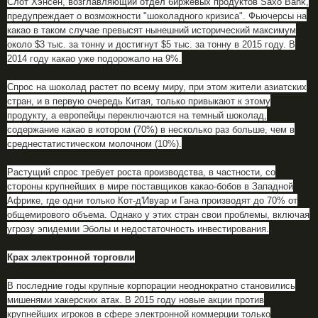
Слот Хэнсен, возглавляющий отдел биржевых продуктов Saxo Bank,
предупреждает о возможности "шоколадного кризиса". Фьючерсы на
какао в таком случае превысят нынешний исторический максимум
около $3 тыс. за тонну и достигнут $5 тыс. за тонну в 2015 году. В
2014 году какао уже подорожало на 9%.
Спрос на шоколад растет по всему миру, при этом жители азиатских
стран, и в первую очередь Китая, только привыкают к этому
продукту, а европейцы переключаются на темный шоколад,
содержание какао в котором (70%) в несколько раз больше, чем в
среднестатистическом молочном (10%).
Растущий спрос требует роста производства, в частности, со
стороны крупнейших в мире поставщиков какао-бобов в Западной
Африке, где одни только Кот-д'Ивуар и Гана производят до 70% от
общемирового объема. Однако у этих стран свои проблемы, включая
угрозу эпидемии Эболы и недостаточность инвестирования.
Крах электронной торговли
В последние годы крупные корпорации неоднократно становились
мишенями хакерских атак. В 2015 году новые акции против
крупнейших игроков в сфере электронной коммерции только