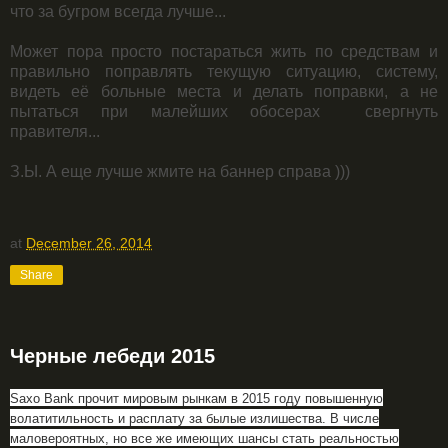
что за бугром всегда лучше...
Может пора просто постараться жить по средствам и
правильно поправлять текущую ситуацию, систему,
видеть её больные места и делать поправки, а не
пытаться при малейших обосерах свергнуть
правителя...
З.Ы. А еще лучше жмите на баннер справа )))
at
December 26, 2014
Share
Черные лебеди 2015
Saxo Bank прочит мировым рынкам в 2015 году повышенную
волатитильность и расплату за былые излишества. В числе
маловероятных, но все же имеющих шансы стать реальностью