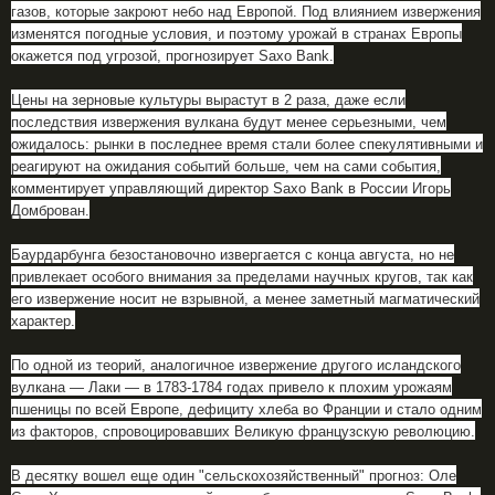
газов, которые закроют небо над Европой. Под влиянием извержения
изменятся погодные условия, и поэтому урожай в странах Европы
окажется под угрозой, прогнозирует Saxo Bank.
Цены на зерновые культуры вырастут в 2 раза, даже если
последствия извержения вулкана будут менее серьезными, чем
ожидалось: рынки в последнее время стали более спекулятивными и
реагируют на ожидания событий больше, чем на сами события,
комментирует управляющий директор Saxo Bank в России Игорь
Домброван.
Баурдарбунга безостановочно извергается с конца августа, но не
привлекает особого внимания за пределами научных кругов, так как
его извержение носит не взрывной, а менее заметный магматический
характер.
По одной из теорий, аналогичное извержение другого исландского
вулкана — Лаки — в 1783-1784 годах привело к плохим урожаям
пшеницы по всей Европе, дефициту хлеба во Франции и стало одним
из факторов, спровоцировавших Великую французскую революцию.
В десятку вошел еще один "сельскохозяйственный" прогноз: Оле