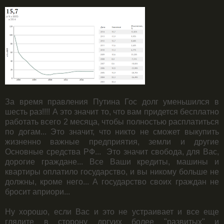
За время правления Путина Гос долг уменьшился в
шесть раз!!!! А это значит то, что вам придется бесплатно
работать всего 2 месяца, чтобы полностью расплатиться
по догам... Это значит, что никто не сможет выкупить
жизненно важные предприятия, земли и другие
Основные средства РФ... Это значит свобода, для Вас,
дорогие граждане... Все Ваши кредиты, машины и
квартиры оплатило государство, и вы никому больше не
должны, кроме него... А государство своих граждан не
бросит априори...
Ну хорошо, если Вас и это не устраивает и все еще
глядите в сторону дргуих более "развитых" и