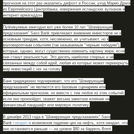
прогнозов на этот раз оказались дефолт в России, уход Марио Драги
из Европейского Центробанка, извержения исландских вулканов и
интернет-армагеддон.
Публикуемые ежегодно вот уже более 10 лет "Шокирующие
предсказания" Saxo Bank привлекают внимание инвесторов не к
основным трендам, хотя, несомненно, их учитывают, но к
маловероятным событиям (так называемым "черным лебедям"),
которые, однако, могут существенно изменить картину мира, если
они станут реальностью. Это десять наиболее спорных и не
связанных между собой идей, любая из которых может перевернуть
мир инвестиций с ног на голову.
Банк традиционно подчеркивает, что его "Шокирующие
предсказания" не являются его базовым сценарием или
официальным прогнозом, но вместе с тем любое из этих событий,
если оно произойдет, окажет весьма заметное влияние на
финансовый ландшафт или мировую политику.
В декабре 2013 года в "Шокирующих предсказаниях" Saxo
Bank
говорил
о возможном падении цен на нефть, хотя ожидал, что
оно остановится раньше — на уровне $80 за баррель Brent.