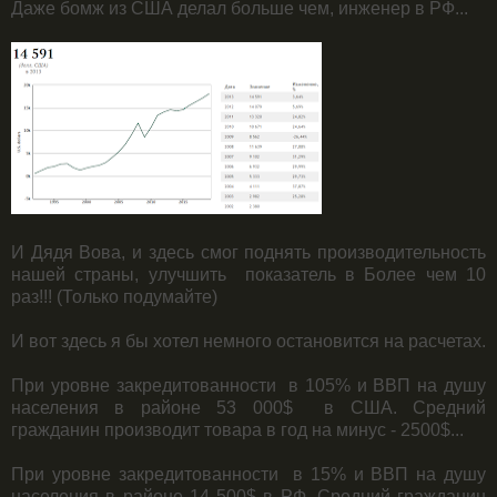
Даже бомж из США делал больше чем, инженер в РФ...
И Дядя Вова, и здесь смог поднять производительность
нашей страны, улучшить показатель в Более чем 10
раз!!! (Только подумайте)
И вот здесь я бы хотел немного остановится на расчетах.
При уровне закредитованности в 105% и ВВП на душу
населения в районе 53 000$ в США. Средний
гражданин производит товара в год на минус - 2500$...
При уровне закредитованности в 15% и ВВП на душу
населения в районе 14 500$ в РФ. Средний гражданин