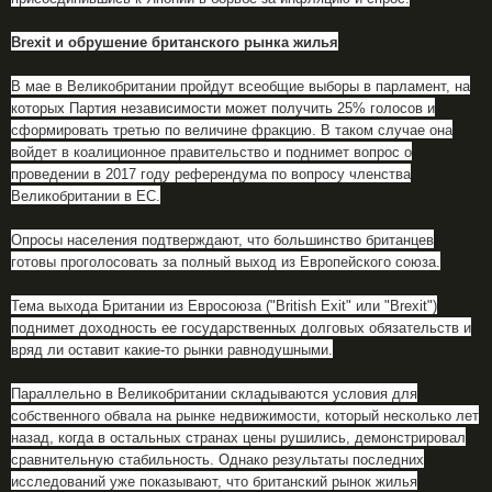
Brexit и обрушение британского рынка жилья
В мае в Великобритании пройдут всеобщие выборы в парламент, на
которых Партия независимости может получить 25% голосов и
сформировать третью по величине фракцию. В таком случае она
войдет в коалиционное правительство и поднимет вопрос о
проведении в 2017 году референдума по вопросу членства
Великобритании в ЕС.
Опросы населения подтверждают, что большинство британцев
готовы проголосовать за полный выход из Европейского союза.
Тема выхода Британии из Евросоюза ("British Exit" или "Brexit")
поднимет доходность ее государственных долговых обязательств и
вряд ли оставит какие-то рынки равнодушными.
Параллельно в Великобритании складываются условия для
собственного обвала на рынке недвижимости, который несколько лет
назад, когда в остальных странах цены рушились, демонстрировал
сравнительную стабильность. Однако результаты последних
исследований уже показывают, что британский рынок жилья