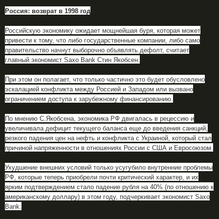
Россия: возврат в 1998 год
Российскую экономику ожидает мощнейшая буря, которая может
привести к тому, что либо государственные компании, либо само
правительство начнут выборочно объявлять дефолт, считает
главный экономист Saxo Bank Стин Якобсен.
При этом он полагает, что только частично это будет обусловлено
эскалацией конфликта между Россией и Западом или вызвано
ограничением доступа к зарубежному финансированию.
По мнению С.Якобсена, экономика РФ двигалась в рецессию и
увеличивала дефицит текущего баланса еще до введения санкций,
резкого падения цен на нефть и конфликта с Украиной, который стал
причиной напряженности в отношениях России с США и Евросоюзом.
Ухудшение внешних условий только усугубило внутренние проблемы
РФ, которые теперь приобрели почти критический характер, и их
ярким подтверждением стало падение рубля на 40% (по отношению к
американскому доллару) в этом году, подчеркивает экономист Saxo
Bank.