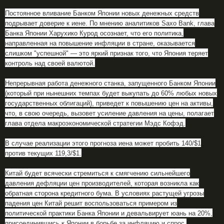
Постоянное вливание Банком Японии новых денежных средств
подрывает доверие к иене. По мнению аналитиков Saxo Bank, глава
Банка Японии Харухико Курод осознает, что его политика,
направленная на повышение инфляции в стране, оказывается
слишком "успешной" — это яркий признак того, что Япония теряет
контроль над своей валютой.
Непрерывная работа денежного станка, запущенного Банком Японии
(который при нынешних темпах будет выкупать до 60% любых новых
государственных облигаций), приведет к повышению цен на активы,
что, в свою очередь, вызовет усиление давления на цены, полагает
глава отдела макроэкономической стратегии Мэдс Кофэд.
В случае реализации этого прогноза иена может пробить 140/$1
против текущих 119,3/$1.
Китай будет всячески стремиться к смягчению сильнейшего
давления дефляции цен производителей, которая возникла как
обратная сторона кредитного бума. В условиях растущей угрозы
падения цен Китай решит воспользоваться примером из
политической практики Банка Японии и девальвирует юань на 20%,
присоединившись к Японии в борьбе за инфляцию и спрос.