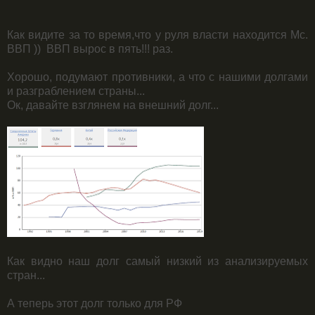
Как видите за то время,что у руля власти находится Mc.
ВВП )) ВВП вырос в пять!!! раз.
Хорошо, подумают противники, а что с нашими долгами
и разграблением страны...
Ок, давайте взглянем на внешний долг...
Как видно наш долг самый низкий из анализируемых
стран...
А теперь этот долг только для РФ