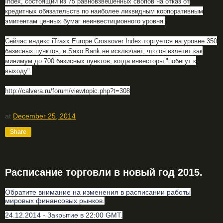
Index, состоящий из 75 равновзвешенных свопов на отказ от
кредитных обязательств по наиболее ликвидным корпоративным
эмитентам ценных бумаг неинвестиционного уровня.
Сейчас индекс iTraxx Europe Crossover Index торгуется на уровне 350
базисных пунктов, и Saxo Bank не исключает, что он взлетит как
минимум до 700 базисных пунктов, когда инвесторы "побегут к
выходу".
http://calvera.ru/forum/viewtopic.php?t=308
at
December 25, 2014
Share
Расписание торговли в новый год 2015.
Обратите внимание на изменения в расписании работы
мировых финансовых рынков.
24.12.2014 - Закрытие в 22:00 GMT.