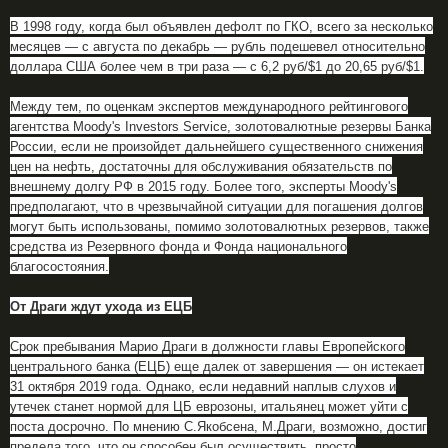
В 1998 году, когда был объявлен дефолт по ГКО, всего за несколько
месяцев — с августа по декабрь — рубль подешевел относительно
доллара США более чем в три раза — с 6,2 руб/$1 до 20,65 руб/$1.
Между тем, по оценкам экспертов международного рейтингового
агентства Moody's Investors Service, золотовалютные резервы Банка
России, если не произойдет дальнейшего существенного снижения
цен на нефть, достаточны для обслуживания обязательств по
внешнему долгу РФ в 2015 году. Более того, эксперты Moody's
предполагают, что в чрезвычайной ситуации для погашения долгов
могут быть использованы, помимо золотовалютных резервов, также
средства из Резервного фонда и Фонда национального
благосостояния.
От Драги ждут ухода из ЕЦБ
Срок пребывания Марио Драги в должности главы Европейского
центрального банка (ЕЦБ) еще далек от завершения — он истекает
31 октября 2019 года. Однако, если недавний наплыв слухов и
утечек станет нормой для ЦБ еврозоны, итальянец может уйти с
поста досрочно. По мнению С.Якобсена, М.Драги, возможно, достиг
предела того, что он способен был осуществить, просто