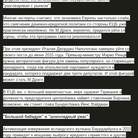
"разговаривая с рынком".
Многие эксперты считают, что экономика Европы настолько слаба,
что смягчение денежно-кредитной политики со стороны ЕЦБ уже
практически неизбежно. Но М.Драги, вероятно, придется уйти со
сцены, чтобы эта программа смогла реализоваться.
При этом президент Италии Джорджо Наполитано намерен уйти со
своего поста до июня 2015 года. Премьер-министру Марио Ренци
нужна авторитетная фигура для замены популярного, но стареющего
президента, тогда как итальянский парламент нуждается в
кандидате, которого поддержат две трети депутатов. И этой фигурой
может стать М.Драги.
В ЕЦБ же, с большой вероятностью, верх одержит Германия и
должность председателя центробанка займет ставленник Берлина;
возможно, им станет глава Бундесбанка Йенс Вайдман.
"Большой бабадум" и "шоколадный ужас"
Активизация извержения исландского вулкана Баурдарбунга в 2015
году приведет к мощному выбросу вредного сернистого и других