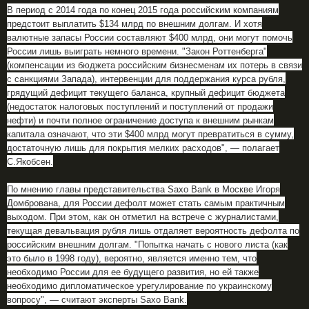
В период с 2014 года по конец 2015 года российским компаниям
предстоит выплатить $134 млрд по внешним долгам. И хотя
валютные запасы России составляют $400 млрд, они могут помочь
России лишь выиграть немного времени. "Закон Роттенберга"
(компенсации из бюджета российским бизнесменам их потерь в связи
с санкциями Запада), интервенции для поддержания курса рубля,
грядущий дефицит текущего баланса, крупный дефицит бюджета
(недостаток налоговых поступлений и поступлений от продажи
нефти) и почти полное ограничение доступа к внешним рынкам
капитала означают, что эти $400 млрд могут превратиться в сумму,
достаточную лишь для покрытия мелких расходов", — полагает
С.Якобсен.
По мнению главы представительства Saxo Bank в Москве Игоря
Домбрована, для России дефолт может стать самым практичным
выходом. При этом, как он отметил на встрече с журналистами,
текущая девальвация рубля лишь отдаляет вероятность дефолта по
российским внешним долгам. "Попытка начать с нового листа (как
это было в 1998 году), вероятно, является именно тем, что
необходимо России для ее будущего развития, но ей также
необходимо дипломатическое урегулирование по украинскому
вопросу", — считают эксперты Saxo Bank.