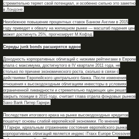
стремительно теряет свой потенциал, и особенно сильно это заметно
в Лондоне.
Неизбежное повышение процентных ставок Банком Англии в 2015
году приведет к обвалу на жилищном рынке — масштаб падения цен
может достигнуть 25%, прогнозирует М.Кофэд.
Спреды junk bonds расширятся вдвое
Доходность корпоративных облигаций с низкими рейтингами в Европе
упала с максимума, достигнутого в IV квартале 2011 года, не
столько по причине экономического роста, сколько в связи с
действиями Европейского центрального банка. После изменения
отношения к высокодоходным облигациям инвесторы в условиях
ограниченной ликвидности и стремительно падающих цен решат
закрыть позиции в 2015 году, считает глава отдела фондовых рынков
Saxo Bank Питер Гарнри.
Последствия итогового краха на рынке высокодоходных кредитов
пошатнут основы слабой европейской экономики. По мнению
П.Гарнри, идеальным отражением состояния европейского рынка
корпоративных облигаций является индекс iTraxx Europe Crossover