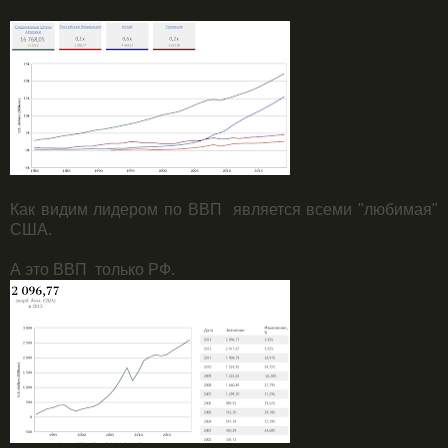
Как видим лидером по ВВП является всеми "любимая"
США.
А это ВВП только РФ.