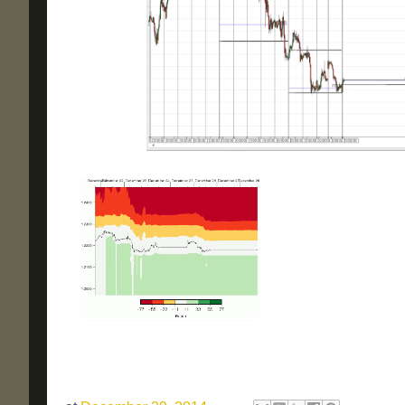
Форекс прогноз на сегодня
Блог трейдера
Технический анализ форекс