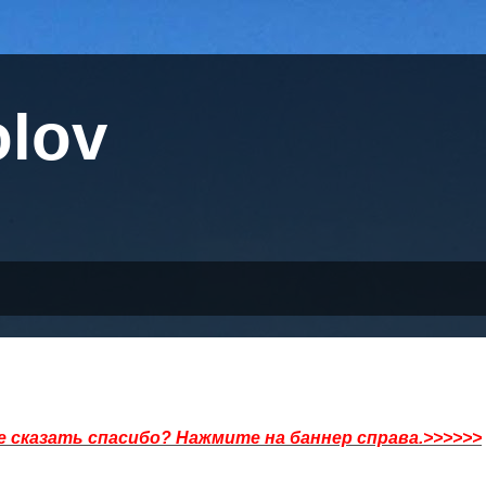
olov
 сказать спасибо? Нажмите на баннер справа.>>>>>>