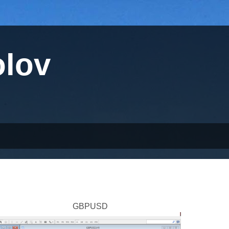
olov
BPUSD