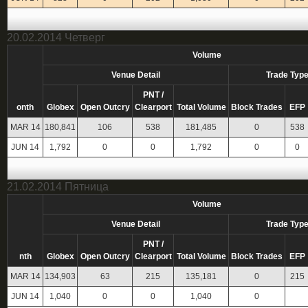
20.02.2014 Четверг
Volume
Venue Detail
Trade Type
PNT /
onth
Globex
Open Outcry
Clearport
Total Volume
Block Trades
EFP
MAR 14
180,841
106
538
181,485
0
538
JUN 14
1,792
0
0
1,792
0
0
21.02.2014 Пятница
Volume
Venue Detail
Trade Type
PNT /
nth
Globex
Open Outcry
Clearport
Total Volume
Block Trades
EFP
MAR 14
134,903
63
215
135,181
0
215
JUN 14
1,040
0
0
1,040
0