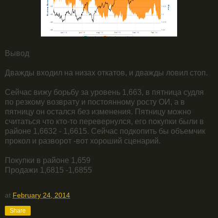
Вывод
Дважды входил на низах откатов, и дважды ловил стоп.
Сейчас вижу борьбу за уровень 1,663, в пятница судля
по резкому возврату и постоянному росту ОИ, а в
пятницу он остался без изменения. Пятницу можно
считаться что кто-то перевернулся, его покупки были в
районе 1,6632 - 1,6615. Сейчас подкопить бы объемчик
прокол и разворот -вот хороший сценарий.
Покупки в районе 1,659
Продажи 1,6815 -1,6855
at
February 24, 2014
Share