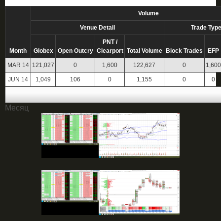
Volume
Venue Detail
Trade Type
PNT /
Month
Globex
Open Outcry
Clearport
Total Volume
Block Trades
EFP
MAR 14
121,027
0
1,600
122,627
0
1,600
JUN 14
1,049
106
0
1,155
0
0
Месяц