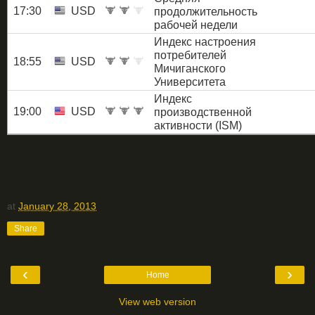
17:30
USD
продолжительность
рабочей недели
Индекс настроения
потребителей
18:55
USD
Мичиганского
Университета
Индекс
19:00
USD
производственной
активности (ISM)
at
January 28, 2013
Share
‹
›
Home
View web version