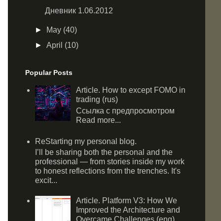
Дневник 1.06.2012
►
May
(40)
►
April
(10)
Popular Posts
Article. How to except FOMO in
trading (rus)
Ссылка с предпросмотром
Read more...
ReStarting my personal blog.
I’ll be sharing both the personal and the
professional — from stories inside my work
to honest reflections from the trenches. It's
excit...
Article. Platform V3: How We
Improved the Architecture and
Overcame Challenges (eng)