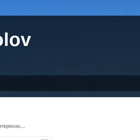
olov
тересно....