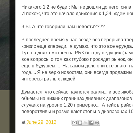
Никакого 1,2 не будет: Мы не дошли до него, сила
И похож, что это начало движения к 1,34, ждем но
З.Ы. А что говорили нам новости????
В последнее время у нас везде без перерыва твер
кризис еще впереди, я думаю, что это все ерунда.
Тут на днях смотрел на РБК беседу ведущих (зам
все вопросы о том как глубоко просядет рынок, он
еще в будущем.... На самом деле они все знают 
года.... Я не верю новостям, они всегда продажн
интересы разных людей
Думается, что сейчас начнется ралли... и все якоб
объемы на нижних границах дневных диапазонов -эт
случаях на уровне 1,20 примерно.... А тейк в райо
поворотливы и размещают стопы в диапазонах 100
at
June 29, 2012