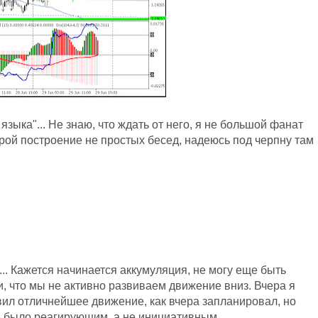
зыка"... Не знаю, что ждать от него, я не большой фанат
рой построение не простых бесед, надеюсь под черпну там
.. Кажется начинается аккумуляция, не могу еще быть
и, что мы не активно развиваем движение вниз. Вчера я
овил отличнейшее движение, как вчера запланировал, но
 было реагирующим, а не инициативным....