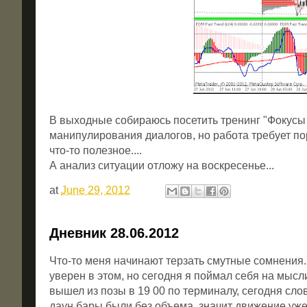
В выходные собираюсь посетить тренинг "Фокусы я
манипулирования диалогов, но работа требует по
что-то полезное....
А анализ ситуации отложу на воскресенье...
at
June 29, 2012
Дневник 28.06.2012
Что-то меня начинают терзать смутные сомнения..
уверен в этом, но сегодня я поймал себя на мысл
вышел из позы в 19 00 по терминалу, сегодня сл
даун бары были без объема, значит движение уже