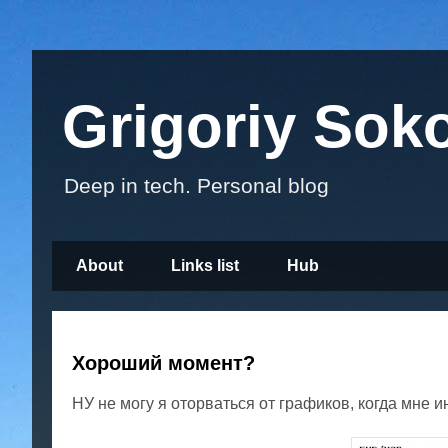
Grigoriy Sok
Deep in tech. Personal blog
About
Links list
Hub
Хороший момент?
НУ не могу я оторваться от графиков, когда мне ин