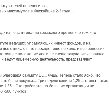
 покупателей перевесила....
вых максимумов в ближайшие 2-3 года....
дится, о затягивании кризисного времени, о том, что
етьте ведущих) управляющих инвест фондов, и на
и все отвечают, что просядет еще не хило, и все рецессии
настоящее положение дел и не спеша закупались с начала
ы, и ведут лицемерную деятельность, представляют
ы благодаря саммиту ЕС... чушь. Теперь стало ясно, что
о были покупки.... Три недели копили 1,25.... стопы таких
не 1,35... Это грубовато, но большие организации не
 -500 пунктов...