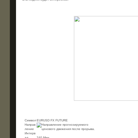
Символ
EURUSD FX FUTURE
Направ
ление
Интерв
ал
240 Мин