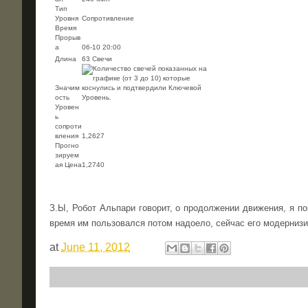
Тип
Уровня
Сопротивление
Время
Прорыв
а
06-10 20:00
Длина
63 Свечи
Значим
ость
Уровен
ь
сопроти
вления
1,2627
Прогно
зируем
ая Цена
1,2740
З.Ы, Робот Альпари говорит, о продолжении движения, я пок
время им пользовался потом надоело, сейчас его модернизи
at
June 11, 2012