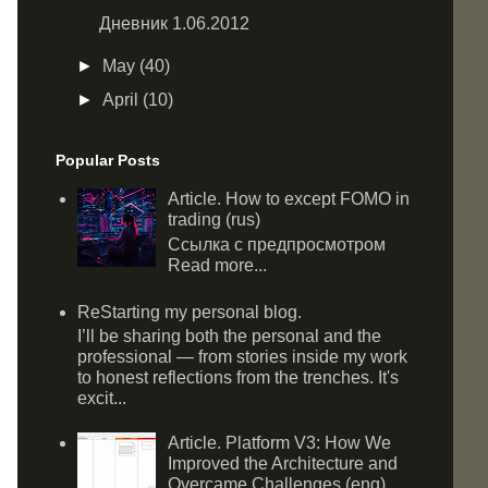
Дневник 1.06.2012
►
May
(40)
►
April
(10)
Popular Posts
Article. How to except FOMO in
trading (rus)
Ссылка с предпросмотром
Read more...
ReStarting my personal blog.
I’ll be sharing both the personal and the
professional — from stories inside my work
to honest reflections from the trenches. It's
excit...
Article. Platform V3: How We
Improved the Architecture and
Overcame Challenges (eng)