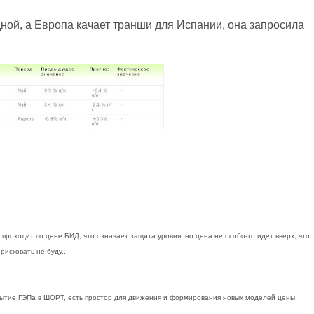
дной, а Европа качает транши для Испании, она запросила
 проходит по цене БИД, что означает защита уровня, но цена не особо-то идет вверх, что
исковать не буду...
рытие ГЭПа в ШОРТ, есть простор для движения и формирования новых моделей цены.