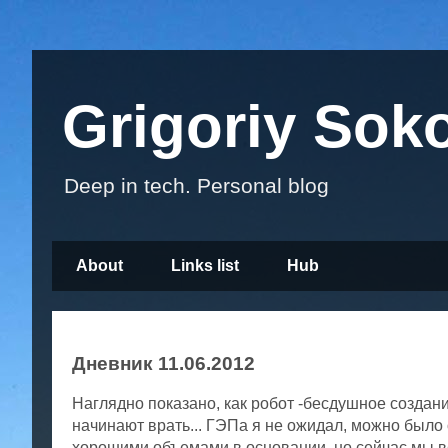
Grigoriy Sok
Deep in tech. Personal blog
About
Links list
Hub
Дневник 11.06.2012
Наглядно показано, как робот -бесдушное создан
начинают врать... ГЭПа я не ожидал, можно было 
хорошими объемами в основании, но сейчас мы ве