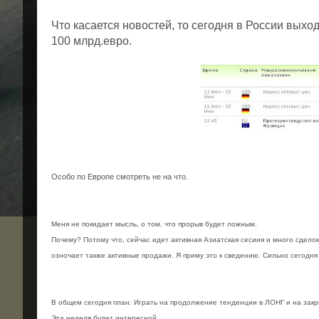
Что касается новостей, то сегодня в России выхо
100 млрд.евро.
Особо по Европе смотреть не на что.
Меня не покидает мысль, о том, что прорыв будет ложным.
Почему? Потому что, сейчас идет активная Азиатская сесиия и много сделок
озночает также активные продажи. Я приму это к сведению. Сильно сегодня р
В общем сегодня план: Играть на продолжение тенденции в ЛОНГ и на зак
Эта неделя будет интересной.