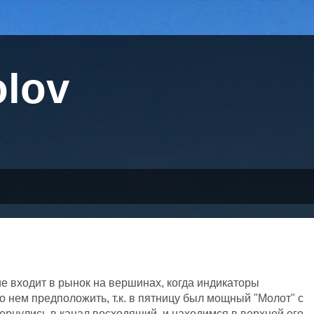
olov
ие входит в рынок на вершинах, когда индикаторы
о нем предположить, т.к. в пятницу был мощный "Молот" с
рнулись в канал восходящий, и находимся в верхней его