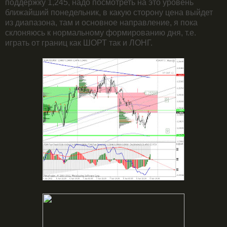
поддержку 1,245, надо посмотреть на это уровень
ближайший понедельник, в какую сторону цена выйдет
из диапазона, там и основное направление, я пока
склоняюсь к нормальному формированию дня, т.е.
играть от границ как ШОРТ так и ЛОНГ.