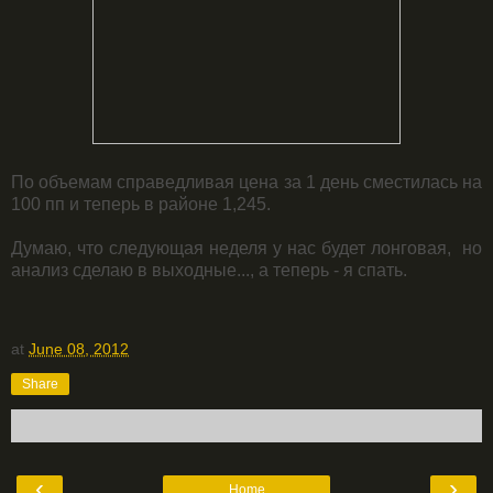
По объемам справедливая цена за 1 день сместилась на
100 пп и теперь в районе 1,245.
Думаю, что следующая неделя у нас будет лонговая, но
анализ сделаю в выходные..., а теперь - я спать.
at
June 08, 2012
Share
‹
›
Home