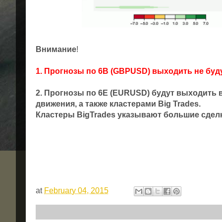
Внимание
!
1. Прогнозы по 6В (GBPUSD) выходить не буд
2. Прогнозы по 6Е (EURUSD) будут выходить
движения, а также кластерами Big Trades.
Кластеры BigTrades указывают большие сделк
ФОРЕКС ПРОГНОЗ НА СЕГОДНЯ
Блог трейдера
Технический анализ форекс
at
February 04, 2015