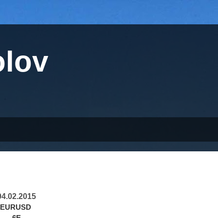
olov
04.02.2015
EURUSD
6Е