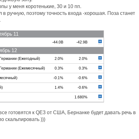
пы у меня коротенькие, 30 и 10 пп.
л в ручную, поэтому точность входа -хорошая. Поза станет
.
тябрь 11
-44.0B
-42.9B
ябрь 12
 Германии (Ежегодный)
2.0%
2.0%
 Германии (Ежемесячный)
0.3%
0.3%
месячный)
-0.1%
-0.6%
й)
1.4%
-0.6%
1.680%
все готовятся к QE3 от США, Бернанке будет давать речь в
по скальпировать )))