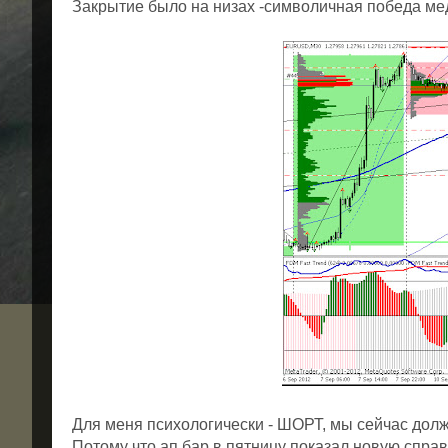
Закрытие было на низах -символичная победа ме
Для меня психологически - ШОРТ, мы сейчас долж
Потому что ап бар в пятницу показал новую справ