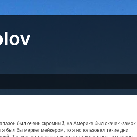
olov
иапазон был очень скромный, на Америке был скачек -замок
ы я был бы маркет мейкером, то я использовал такие дни,
ий. Т.е. конкретно касательно этого диапазона, то скорее