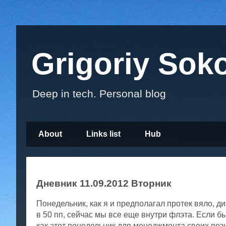
Grigoriy Sok
Deep in tech. Personal blog
About
Links list
Hub
Дневник 11.09.2012 Вторник
Понедельник, как я и предполагал протек вяло, д
в 50 пп, сейчас мы все еще внутри флэта. Если б
как этот понедельник для менеджмента своих позиц