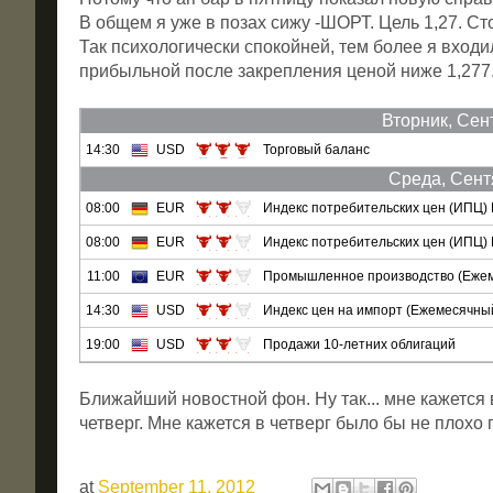
В общем я уже в позах сижу -ШОРТ. Цель 1,27. Сто
Так психологически спокойней, тем более я входи
прибыльной после закрепления ценой ниже 1,277
Вторник, Сен
14:30
USD
Торговый баланс
Среда, Сент
08:00
EUR
Индекс потребительских цен (ИПЦ)
08:00
EUR
Индекс потребительских цен (ИПЦ)
11:00
EUR
Промышленное производство (Еже
14:30
USD
Индекс цен на импорт (Ежемесячны
19:00
USD
Продажи 10-летних облигаций
Ближайший новостной фон. Ну так... мне кажется 
четверг. Мне кажется в четверг было бы не плохо 
at
September 11, 2012