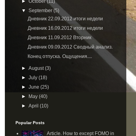
►
October
(11)
▼
September
(5)
Дневник 22.09.2012 итоги недели
Дневник 16.09.2012 итоги недели
Дневник 11.09.2012 Вторник
Дневник 09.09.2012 Сводный анализ.
Конец отпуска. Ощущения....
►
August
(3)
►
July
(18)
►
June
(25)
►
May
(40)
►
April
(10)
Popular Posts
Article. How to except FOMO in