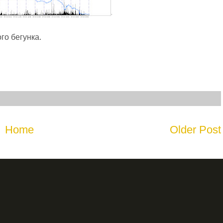
го бегунка.
Home
Older Post