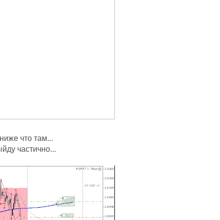
иже что там...
йду частично...