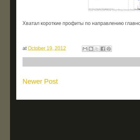
Хватал короткие профиты по направлению главно
at
October 19, 2012
Newer Post