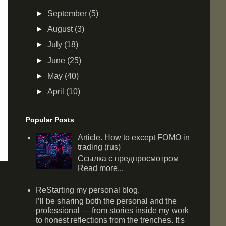
►
September
(5)
►
August
(3)
►
July
(18)
►
June
(25)
►
May
(40)
►
April
(10)
Popular Posts
Article. How to except FOMO in
trading (rus)
Ссылка с предпросмотром
Read more...
ReStarting my personal blog.
I’ll be sharing both the personal and the
professional — from stories inside my work
to honest reflections from the trenches. It's