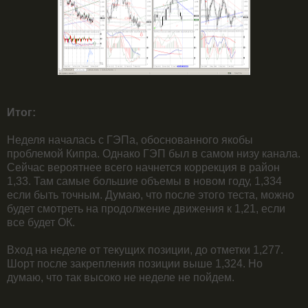
Итог:
Неделя началась с ГЭПа, обоснованного якобы
проблемой Кипра. Однако ГЭП был в самом низу канала.
Сейчас вероятнее всего начнется коррекция в район
1,33. Там самые большие объемы в новом году, 1,334
если быть точным. Думаю, что после этого теста, можно
будет смотреть на продолжение движения к 1,21, если
все будет ОК.
Вход на неделе от текущих позиции, до отметки 1,277.
Шорт после закрепления позиции выше 1,324. Но
думаю, что так высоко не неделе не пойдем.