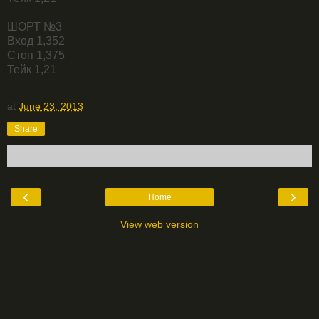
ШОРТ №3
Вход 1,352
Стоп 1,375
Тейк 1,21
at
June 23, 2013
Share
‹
›
Home
View web version