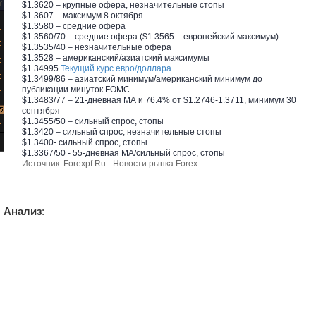
$1.3620 – крупные офера, незначительные стопы
$1.3607 – максимум 8 октября
$1.3580 – средние офера
$1.3560/70 – средние офера ($1.3565 – европейский максимум)
$1.3535/40 – незначительные офера
$1.3528 – американский/азиатский максимумы
$1.34995
Текущий курс евро/доллара
$1.3499/86 – азиатский минимум/американский минимум до
публикации минуток FOMC
$1.3483/77 – 21-дневная МА и 76.4% от $1.2746-1.3711, минимум 30
сентября
$1.3455/50 – сильный спрос, стопы
$1.3420 – сильный спрос, незначительные стопы
$1.3400- сильный спрос, стопы
$1.3367/50 - 55-дневная МА/сильный спрос, стопы
Источник: Forexpf.Ru - Новости рынка
Forex
Анализ
: