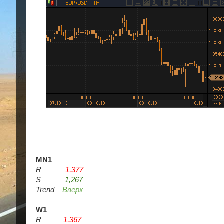
MN1
R
1,377
S
1,267
Trend
Вверх
W1
R
1,367