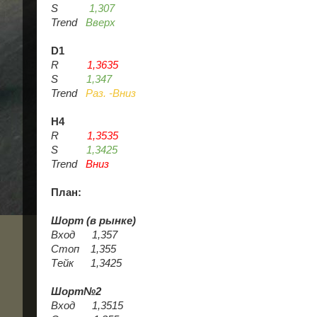
S
1,307
Trend
Вверх
D1
R
1,3635
S
1,347
Trend
Раз. -Вниз
H4
R
1,3535
S
1,3425
Trend
Вниз
План:
Шорт (в рынке)
Вход 1,357
Стоп 1,355
Тейк 1,3425
Шорт№2
Вход 1,3515