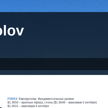
olov
FOREX
: Евро/доллар. Фундаментальные уровни
$1.3650 – крупные офера, стопы ($1.3646 – максимум 3 октября)
$1.3631 – максимум 4 октября