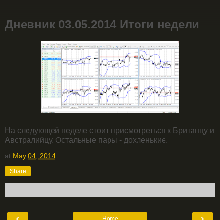
Дневник 03.05.2014 Итоги недели
На следующей неделе стоит присмотреться к Британцу и
Австралийцу. Остальные пары - дохленькие.
at
May 04, 2014
Share
‹
›
Home