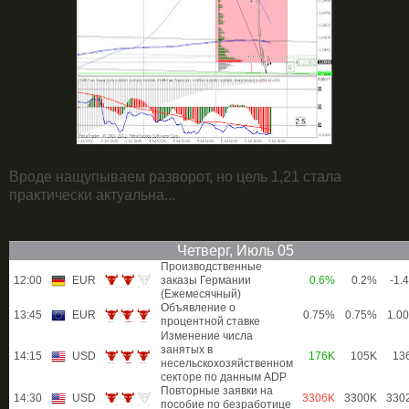
Вроде нащупываем разворот, но цель 1,21 стала
практически актуальна...
Четверг, Июль 05
Производственные
12:00
EUR
заказы Германии
0.6%
0.2%
-1.
(Ежемесячный)
Объявление о
13:45
EUR
0.75%
0.75%
1.0
процентной ставке
Изменение числа
занятых в
14:15
USD
176K
105K
13
несельскохозяйственном
секторе по данным ADP
Повторные заявки на
14:30
USD
3306K
3300K
330
пособие по безработице