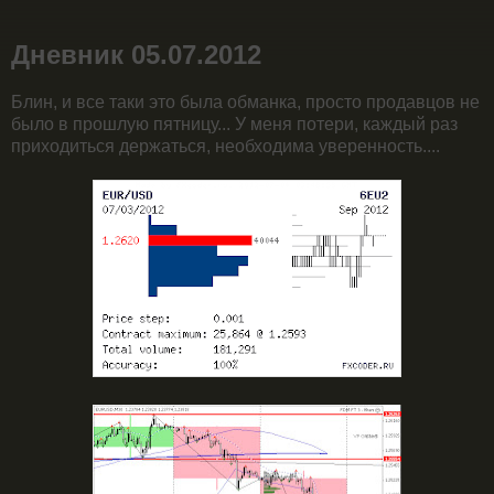
Дневник 05.07.2012
Блин, и все таки это была обманка, просто продавцов не
было в прошлую пятницу... У меня потери, каждый раз
приходиться держаться, необходима уверенность....