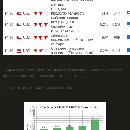
несельскохозяйственном
секторе
Средняя
14:30
USD
продолжительность
34.4
34.4
рабочей недели
Коэффициент
14:30
USD
8.2%
8.2%
безработицы
Изменение числа
занятых в
14:30
USD
90K
69K
несельскохозяйственном
секторе
Средняя почасовая
14:30
USD
0.2%
0.1%
зарплата (Ежемесячный)
Скорее всего, статистика из США пойдет плохая, и инвесторы опрянут
духом, так кажется, нам говорят с экранов ТВ... )))
Сохраняю позитив, даже на фоне потерь....