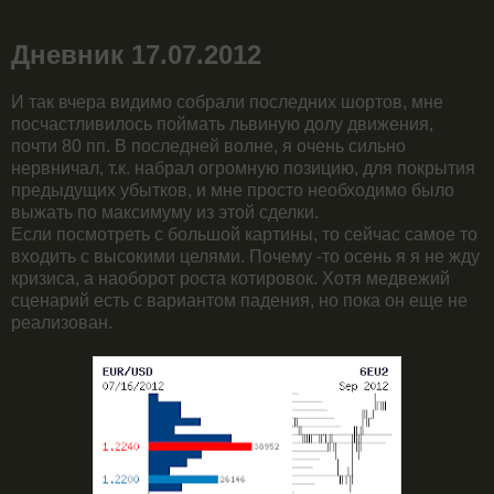
Дневник 17.07.2012
И так вчера видимо собрали последних шортов, мне
посчастливилось поймать львиную долу движения,
почти 80 пп. В последней волне, я очень сильно
нервничал, т.к. набрал огромную позицию, для покрытия
предыдущих убытков, и мне просто необходимо было
выжать по максимуму из этой сделки.
Если посмотреть с большой картины, то сейчас самое то
входить с высокими целями. Почему -то осень я я не жду
кризиса, а наоборот роста котировок. Хотя медвежий
сценарий есть с вариантом падения, но пока он еще не
реализован.