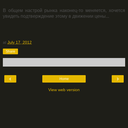
В общем настрой рынка наконец-то меняется, хочется
увидеть подтверждение этому в движении цены...
at
July 17, 2012
Share
‹
›
Home
View web version