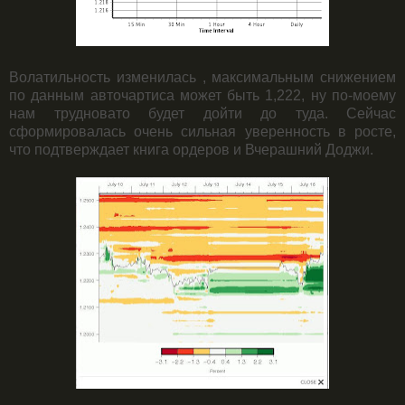
Волатильность изменилась , максимальным снижением
по данным авточартиса может быть 1,222, ну по-моему
нам трудновато будет дойти до туда. Сейчас
сформировалась очень сильная уверенность в росте,
что подтверждает книга ордеров и Вчерашний Доджи.