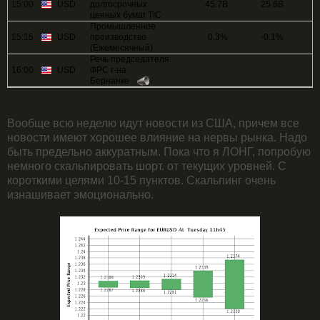
15:00
USD
долгосрочных
45.7B
25.6B
ценных бумаг TIC
Промышленное
15:15
USD
производство
0.3%
-0.1%
(Ежемесячный)
Речь председателя
16:00
USD
ФРС г-на
Бернанке
Вообще всю неделю идут новости из США, причем все
новости имеют хорошее влияние на нервы рынка. Надо
быть предельно аккуратным. Пока что я ЛОНГ, попробую
немного скальпировать шорт. от текущих уровней. С
короткими целями 10-15 пунктов. Скальпинг очень
изнашивает эмоционально.