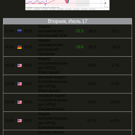
Вторник, Июль 17
Индекс
11:00
EUR
экономических
-22.3
-28.0
-20.1
настроений ZEW
Индекс
экономических
11:00
EUR
-19.6
-20.0
-16.9
настроений
Германии
Индекс
потребительских
14:30
USD
1.6%
1.7%
цен (ИПЦ)
(Ежегодный)
Базовый индекс
потребительских
14:30
USD
2.2%
2.3%
цен (ИПЦ)
(Ежегодный)
Базовый индекс
потребительских
14:30
USD
0.2%
0.2%
цен (ИПЦ)
(Ежемесячный)
Индекс
потребительских
14:30
USD
-0.1%
-0.3%
цен (ИПЦ)
(Ежемесячный)
Объем покупок