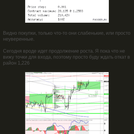
Видно покупки, только что-то они слабенькие, или просто
неуверенные.
Сегодня вроде идет продолжение роста. Я пока что не
вижу точки для входа, поэтому просто буду ждать откат в
район 1,226