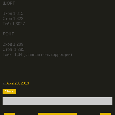
ШОРТ
Вход 1,315
Стоп 1,322
Тейк 1,3027
ЛОНГ
Вход 1,289
Стоп 1,285
Тейк 1,34 (главная цель коррекции)
at
April 28, 2013
Share