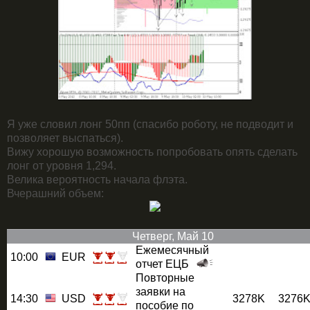
Я уже словил лонг 50пп (спасибо роботу, не подводит и
позволяет выспаться).
Вижу хорошую возможность попробовать опять сделать
лонг от уровня 1,294.
Велика вероятность начала флэта.
Вчерашний объем:
Четверг, Май 10
Ежемесячный
10:00
EUR
отчет ЕЦБ
Повторные
заявки на
14:30
USD
3278K
3276
пособие по