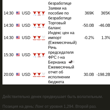
безработице
Заявки на
14:30
USD
пособие по
369K
365
безработице
Торговый
14:30
USD
-50.0B
-46.0
баланс
Индекс цен на
14:30
USD
импорт
-0.2%
1.3
(Ежемесячный)
Речь
председателя
15:30
USD
ФРС г-на
Бернанка
Ежемесячный
отчет об
20:00
USD
30.0B
-198.2
исполнении
бюджета
Действительно денек предвкушает быть волатильным.
Позиция на день: Лонг от уровня 1,294. Второй раз.