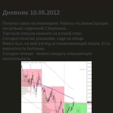
Дневник 10.05.2012
Получил заказ на инжиниринг. Работы по реконструкции
нескольких отделений Сбербанка...
Торговля отошла немного на второй план.
Сегодня печатаю урывками, сидя на обеде.
Вчера был, на мой взгляд останавливающий объем. Есть
вероятность болтанки.
Сегодня четверг - можно ожидать повышенную
волатильность.