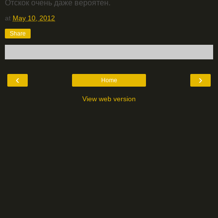
Отскок очень даже вероятен.
at
May 10, 2012
Share
‹
›
Home
View web version