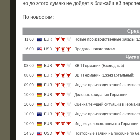
но до этого думаю не дойдет в ближайшей перспе
По новостям:
Сред
11:00
EUR
Новые производственные заказы (
16:00
USD
Продажи нового жилья
Четве
08:00
EUR
ВВП Германии (Ежегодный)
08:00
EUR
ВВП Германии (Ежеквартальный)
09:00
EUR
Индекс производственной активнос
10:00
EUR
Деловые ожидания Германии
10:00
EUR
Оценка текущей ситуации в Герман
10:00
EUR
Индекс производственной активнос
10:00
EUR
Индекс делового климата Германии I
14:30
USD
Повторные заявки на пособие по б