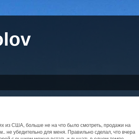
olov
ях из США, больше не на что было смотреть, продажи на
.. не убедительно для меня. Правильно сделал, что вчера
порой с рынком можно встать и дышать в одном темпе,