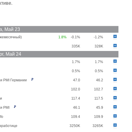
ктиве.
а, Май 23
Ежемесячный)
1.8%
-0.1%
-1.2%
335K
328K
рг, Май 24
1.7%
1.7%
0.5%
0.5%
ти PMI Германии
47.0
46.2
102.0
102.7
ии
117.4
117.5
ти PMI
46.1
45.9
fo
109.4
109.9
езработице
3250K
3265K