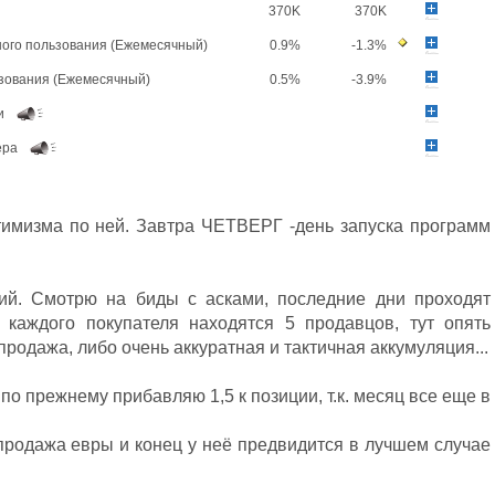
370K
370K
ного пользования (Ежемесячный)
0.9%
-1.3%
ьзования (Ежемесячный)
0.5%
-3.9%
и
ера
имизма по ней. Завтра ЧЕТВЕРГ -день запуска программ
ий. Смотрю на биды с асками, последние дни проходят
каждого покупателя находятся 5 продавцов, тут опять
продажа, либо очень аккуратная и тактичная аккумуляция...
по прежнему прибавляю 1,5 к позиции, т.к. месяц все еще в
продажа евры и конец у неё предвидится в лучшем случае