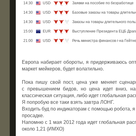
14:30
USD
Заявки на пособие по безработице
14:30
USD
Базовые заказы на товары длитель
14:30
USD
Заказы на товары длительного пол
15:00
EUR
Выступление Президента ЕЦБ Драг
21:00
USD
Речь министра финансов г-на Гейтн
Европа набирает обороты, я придерживаюсь опт
маркет мейкеров, будет волатильно.
Пока пишу свой пост, цена уже меняет сценар
с превышением бидов, но цена идет вниз, на 
классическая ситуация, либо идет глобальная рас
Я попробую все таки взять завтра ЛОНГ.
Входить буд по индикаторам с помощью робота, я 
просадке.
Напомню с 1 мая 2012 года идет глобальная рас
около 1,21 (ИМХО)