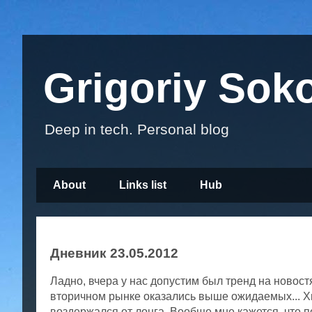
Grigoriy Sok
Deep in tech. Personal blog
About
Links list
Hub
Дневник 23.05.2012
Ладно, вчера у нас допустим был тренд на новост
вторичном рынке оказались выше ожидаемых... Хм
воздержался от лонга. Вообще мне кажется, что 