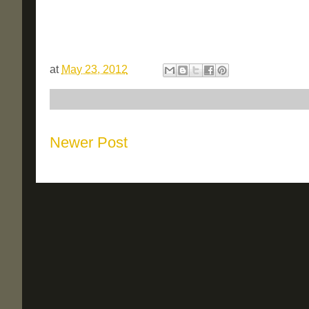
at
May 23, 2012
Newer Post