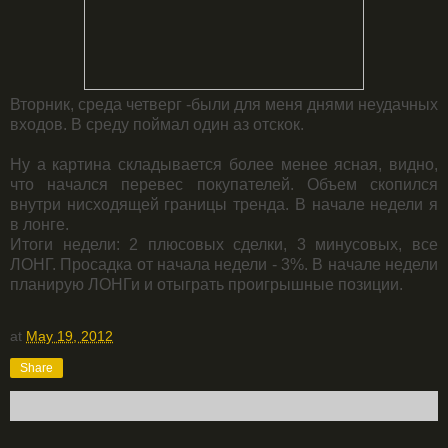
Вторник, среда четверг -были для меня днями неудачных
входов. В среду поймал один аз отскок.
Ну а картина складывается более менее ясная, видно,
что начался перевес покупателей. Объем скопился
внутри нисходящей границы тренда. В начале недели я
в лонге.
Итоги недели: 2 плюсовых сделки, 3 минусовых, все
ЛОНГ. Просадка от начала недели - 3%. В начале недели
планирую ЛОНГи и отыграть проигрышные позиции.
at
May 19, 2012
Share