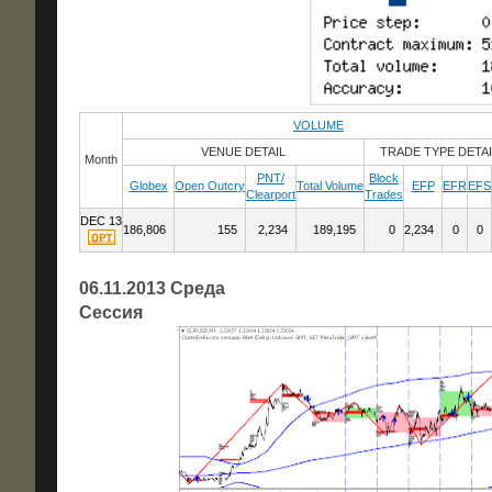
VOLUME
VENUE DETAIL
TRADE TYPE DETAI
Month
PNT/
Block
Globex
Open Outcry
Total Volume
EFP
EFR
EFS
Clearport
Trades
DEC 13
186,806
155
2,234
189,195
0
2,234
0
0
06.11.2013 Среда
Сессия