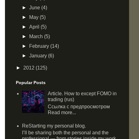
►
June
(4)
►
May
(5)
►
April
(5)
►
March
(5)
►
February
(14)
►
January
(6)
►
2012
(125)
Popular Posts
Article. How to except FOMO in
trading (rus)
Ссылка с предпросмотром
Read more...
ReStarting my personal blog.
I’ll be sharing both the personal and the
professional — from stories inside my work