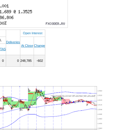
Open Interest
L
Deliveries
At Close
Change
TAS
0
0
248,785
-602