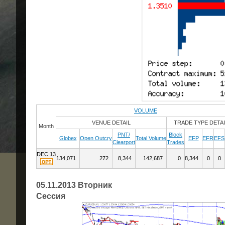
VOLUME
VENUE DETAIL
TRADE TYPE DETAI
Month
PNT/
Block
Globex
Open Outcry
Total Volume
EFP
EFR
EFS
Clearport
Trades
DEC 13
134,071
272
8,344
142,687
0
8,344
0
0
05.11.2013 Вторник
Сессия