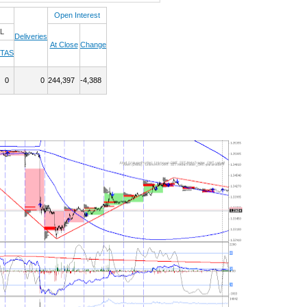
Open Interest
L
Deliveries
At Close
Change
TAS
0
0
244,397
-4,388