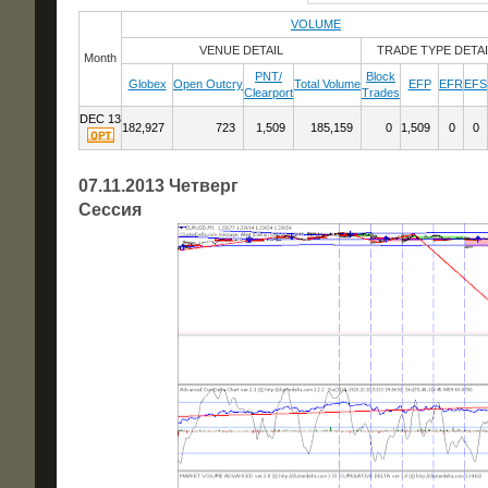
VOLUME
VENUE DETAIL
TRADE TYPE DETAI
Month
PNT/
Block
Globex
Open Outcry
Total Volume
EFP
EFR
EFS
Clearport
Trades
DEC 13
182,927
723
1,509
185,159
0
1,509
0
0
07.11.2013 Четверг
Сессия