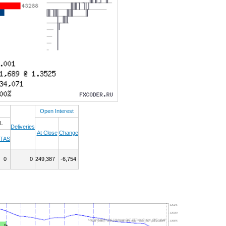
Open Interest
L
Deliveries
At Close
Change
TAS
0
0
249,387
-6,754