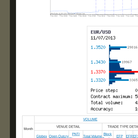
VOLUME
VENUE DETAIL
TRADE TYPE DETA
Month
PNT/
Block
Globex
Open Outcry
Total Volume
EFP
EFR
EF