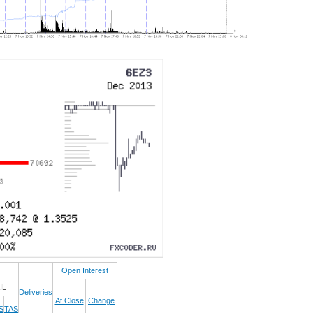
Open Interest
IL
Deliveries
At Close
Change
S
TAS