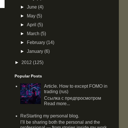
►
June
(4)
►
May
(5)
►
April
(5)
►
March
(5)
►
February
(14)
►
January
(6)
►
2012
(125)
Popular Posts
Article. How to except FOMO in
trading (rus)
Ссылка с предпросмотром
Read more...
ReStarting my personal blog.
I’ll be sharing both the personal and the
professional — from stories inside my work