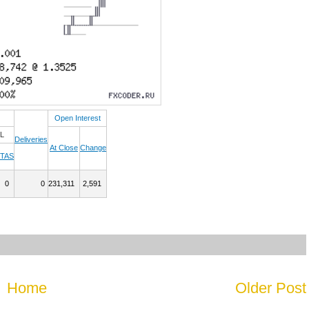
Open Interest
L
Deliveries
At Close
Change
TAS
0
0
231,311
2,591
Home
Older Post