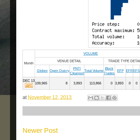
VOLUME
VENUE DETAIL
TRADE TYPE DETAI
Month
PNT/
Block
Globex
Open Outcry
Total Volume
EFP
EFR
EFS
Clearport
Trades
DEC 13
109,965
8
3,893
113,866
0
3,893
0
0
at
November 12, 2013
Newer Post