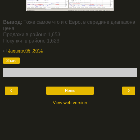
Вывод:
Тоже самое что и с Евро, в середине диапазона
цена.
Продажи в районе 1,653
Покупки в районе 1,623
at
January 05, 2014
Share
‹
›
Home
View web version