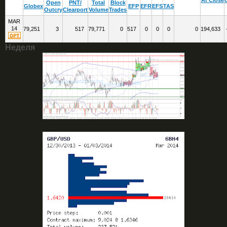
Open
PNT/
Total
Block
Globex
EFP
EFR
EFS
TAS
Outcry
Clearport
Volume
Trades
MAR
14
79,251
3
517
79,771
0
517
0
0
0
0
194,633
Неделя