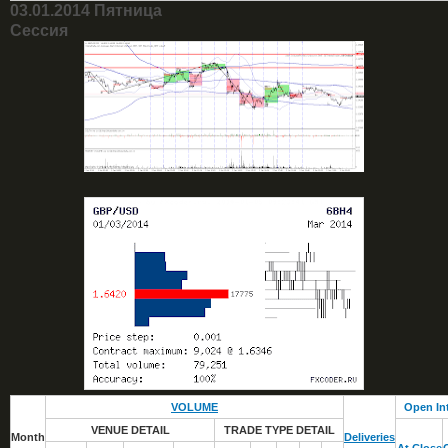
03.01.2014 Пятница
Сессия
VOLUME
Open In
VENUE DETAIL
TRADE TYPE DETAIL
Month
Deliveries
At Close