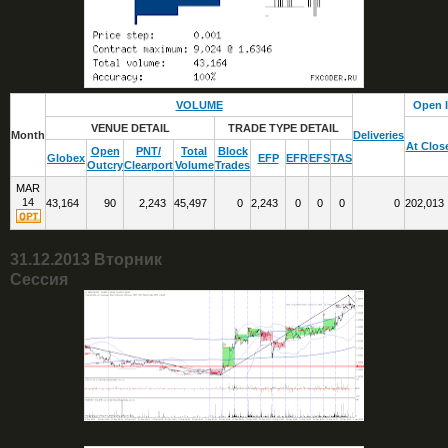
VOLUME
Open I
VENUE DETAIL
TRADE TYPE DETAIL
Month
Deliveries
At Clos
Open
PNT/
Total
Block
Globex
EFP
EFR
EFS
TAS
Outcry
Clearport
Volume
Trades
MAR
14
43,164
90
2,243
45,497
0
2,243
0
0
0
0
202,013
31.12.2013 Вторник
Сессия