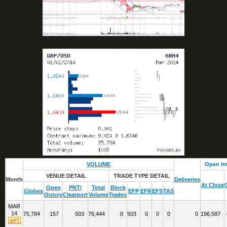
VOLUME
Open In
VENUE DETAIL
TRADE TYPE DETAIL
Month
Deliveries
At Close
Open
PNT/
Total
Block
Globex
EFP
EFR
EFS
TAS
Outcry
Clearport
Volume
Trades
MAR
14
75,784
157
503
76,444
0
503
0
0
0
0
196,587