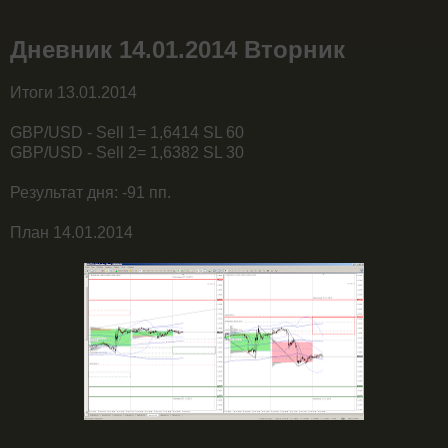
Дневник 14.01.2014 Вторник
Итоги 13.01.2014
GBP/USD - Sell 1= 1,6414 SL 60
GBP/USD - Sell 2= 1,6382 SL 30
Результат дня: -91 пп.
План 14.01.2014