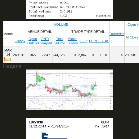
VOLUME
Open In
VENUE DETAIL
TRADE TYPE DETAIL
Month
Deliveries
At Close
Open
PNT/
Total
Block
Globex
EFP
EFR
EFS
TAS
Outcry
Clearport
Volume
Trades
MAR
14
240,911
365
2,847
244,123
0
2,847
0
0
0
0
250,581
Неделя