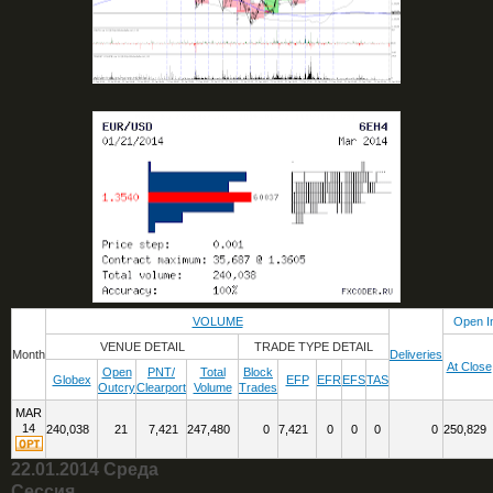
VOLUME
Open I
VENUE DETAIL
TRADE TYPE DETAIL
Month
Deliveries
At Close
Open
PNT/
Total
Block
Globex
EFP
EFR
EFS
TAS
Outcry
Clearport
Volume
Trades
MAR
14
240,038
21
7,421
247,480
0
7,421
0
0
0
0
250,829
22.01.2014 Среда
Сессия