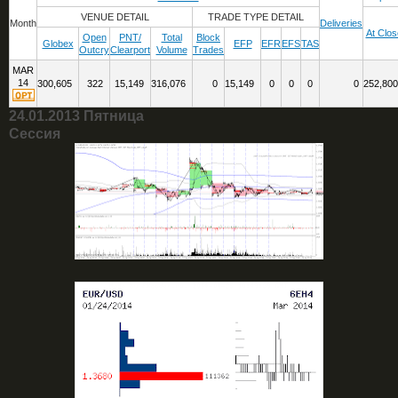
VENUE DETAIL
TRADE TYPE DETAIL
Month
Deliveries
At Clos
Open
PNT/
Total
Block
Globex
EFP
EFR
EFS
TAS
Outcry
Clearport
Volume
Trades
MAR
14
300,605
322
15,149
316,076
0
15,149
0
0
0
0
252,80
24.01.2013 Пятница
Сессия