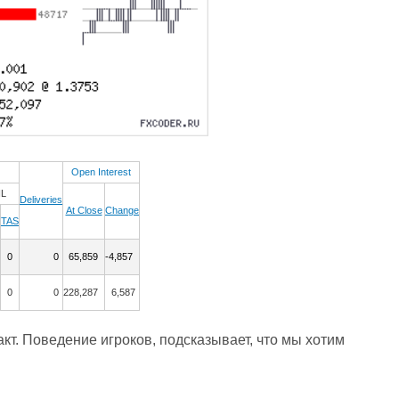
Open Interest
IL
Deliveries
At Close
Change
TAS
0
0
65,859
-4,857
0
0
228,287
6,587
кт. Поведение игроков, подсказывает, что мы хотим