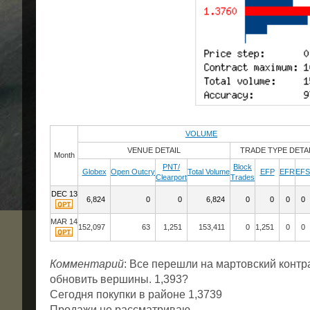
VOLUME
VENUE DETAIL
TRADE TYPE DETA
Month
PNT/
Block
Globex
Open Outcry
Total Volume
EFP
EFR
EFS
Clearport
Trades
DEC 13
6,824
0
0
6,824
0
0
0
0
MAR 14
152,097
63
1,251
153,411
0
1,251
0
0
Комментарий
: Все перешли на мартовский контра
обновить вершины. 1,393?
Сегодня покупки в районе 1,3739
Продажи не рассматриваю.