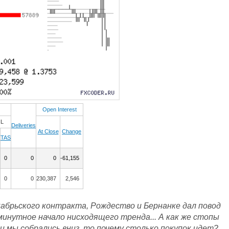
Open Interest
IL
Deliveries
At Close
Change
TAS
0
0
0
-61,155
0
0
230,387
2,546
абрьского контракта, Рождество и Бернанке дал повод
минутное начало нисходящего тренда... А как же стопы
и мы собрались вниз, то почему столько покупок идет?