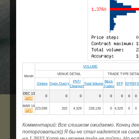
VOLUME
VENUE DETAIL
TRADE TYPE DETA
Month
PNT/
Block
Globex
Open Outcry
Total Volume
EFP
EFR
EFS
Clearport
Trades
DEC 13
0
0
0
0
0
0
0
0
MAR 14
223,599
202
4,329
228,130
0
4,329
0
0
Комментарий: Все слишком ожидаемо. Конец дек
поторговаться)) Я бы не стал надеятся на сию
на 1,393? Хотя мы можем туда не пойти. Но есл