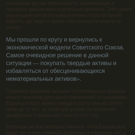
погашения других обязательств, возникающих в
процессе финансовых и долговых кризисов. Это станет
решающим шагом по направлению к тоталитарной
Европе, где люди и право собственности ничего не
значат.
Мы прошли по кругу и вернулись к
экономической модели Советского Союза.
Самое очевидное решение в данной
ситуации — покупать твердые активы и
избавляться от обесценивающихся
нематериальных активов».
Подобное решение заставит состоятельных граждан
искать спасение для своих сбережений за пределами
Европы и евро, можно ожидать роста цен на золото
даже до $2 тыс. за тройскую унцию, не исключает
Домброван. Сейчас оно стоит $1230–1240.
Впрочем, не все эксперты считают, что в Европе все
будет так плохо. Никакой дефляции в еврозоне нет, а