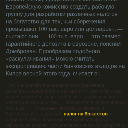
Европейскую комиссию создать рабочую
группу для разработки различных налогов
на богатство для тех, чьи сбережения
превышают 100 тыс. евро или долларов», —
считают они. — 100 тыс. евро — это размер
гарантийного депозита в еврозоне, пояснил
Домброван. Прообразом подобного
«раскулачивания» можно считать
экспроприацию части банковских вкладов на
Кипре весной этого года, считает он.
«Эту инициативу преподнесут как стремление
устранить неравенство и заставить 1% самых богатых
людей платить государству больше, чтобы ослабить
напряжение в обществе, — отмечается в исследовании
Saxo Bank. — По данным некоторых научных и
налог на богатство
банковских исследований,
в
размере 5–10% необходим, чтобы финансировать
«кризисный резерв» для спасения банков, государств и