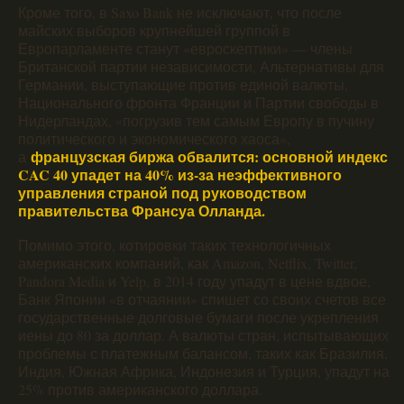
Кроме того, в Saxo Bank не исключают, что после
майских выборов крупнейшей группой в
Европарламенте станут «евроскептики» — члены
Британской партии независимости, Альтернативы для
Германии, выступающие против единой валюты,
Национального фронта Франции и Партии свободы в
Нидерландах, «погрузив тем самым Европу в пучину
политического и экономического хаоса»,
французская биржа обвалится: основной индекс
а
CAC 40 упадет на 40% из-за неэффективного
управления страной под руководством
правительства Франсуа Олланда.
Помимо этого, котировки таких технологичных
американских компаний, как Amazon, Netflix, Twitter,
Pandora Media и Yelp, в 2014 году упадут в цене вдвое,
Банк Японии «в отчаянии» спишет со своих счетов все
государственные долговые бумаги после укрепления
иены до 80 за доллар. А валюты стран, испытывающих
проблемы с платежным балансом, таких как Бразилия,
Индия, Южная Африка, Индонезия и Турция, упадут на
25% против американского доллара.