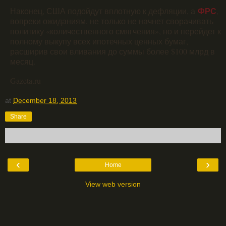
ФРС
Наконец, США подойдут вплотную к дефляции, а
,
вопреки ожиданиям, не только не начнет сворачивать
политику «количественного смягчения», но и перейдет к
полному выкупу всех ипотечных ценных бумаг,
расширив свои вливания до суммы более $100 млрд в
месяц.
Gazeta.ru
at
December 18, 2013
Share
‹
›
Home
View web version