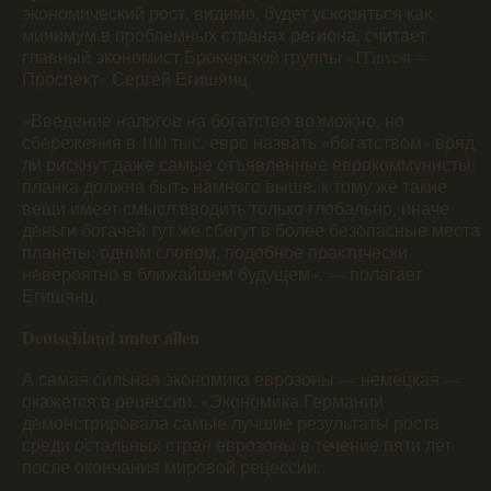
экономический рост, видимо, будет ускоряться как
минимум в проблемных странах региона, считает
главный экономист Брокерской группы «ITinvest –
Проспект» Сергей Егишянц.
«Введение налогов на богатство возможно, но
сбережения в 100 тыс. евро назвать «богатством» вряд
ли рискнут даже самые отъявленные еврокоммунисты:
планка должна быть намного выше, к тому же такие
вещи имеет смысл вводить только глобально, иначе
деньги богачей тут же сбегут в более безопасные места
планеты; одним словом, подобное практически
невероятно в ближайшем будущем», — полагает
Егишянц.
Deutschland unter allen
А самая сильная экономика еврозоны — немецкая —
окажется в рецессии. «Экономика Германии
демонстрировала самые лучшие результаты роста
среди остальных стран еврозоны в течение пяти лет
после окончания мировой рецессии.