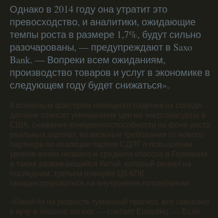
Однако в 2014 году она утратит это
превосходство, и аналитики, ожидающие
темпы роста в размере 1,7%, будут сильно
разочарованы, — предупреждают в Saxo
Bank. — Вопреки всем ожиданиям,
производство товаров и услуг в экономике в
следующем году будет снижаться».
К основным факторам немецкого падения их соседи-
датчане относят уменьшение цен на энергоресурсы в
США, снижение конкурентоспособности на фоне роста
реальных зарплат, возможные требования от нового
партнера по коалиции партии СДПГ о повышении
уровня жизни низшего и среднего классов в Германии,
а также развивающийся Китай, который решил на
последнем, третьем пленуме ЦК КПК
сконцентрироваться на внутреннем потреблении.
«Какой-то на редкость туманный прогноз, все смешано
в кучу и лишено логики, — считает Егишянц. — Если