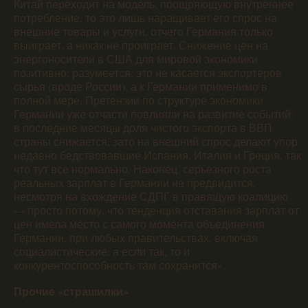
Китай переходит на модель, поощряющую внутреннее
потребление, то это лишь наращивает его спрос на
внешние товары и услуги, отчего Германия только
выиграет, а никак не проиграет. Снижение цен на
энергоносители в США для мировой экономики
позитивно: разумеется, это не касается экспортеров
сырья (вроде России), а к Германии применимо в
полной мере. Претензии по структуре экономики
Германии уже отчасти повлияли на развитие событий:
в последние месяцы доля чистого экспорта в ВВП
страны снижается, зато на внешний спрос делают упор
недавно бедствовавшие Испания, Италия и Греция, так
что тут все нормально. Наконец, серьезного роста
реальных зарплат в Германии не предвидится,
несмотря на вхождение СДПГ в правящую коалицию
— просто потому, что тенденция отставания зарплат от
цен имела место с самого момента объединения
Германии, при любых правительствах, включая
социалистические: а если так, то и
конкурентоспособность там сохранится».
Прочие «страшилки»