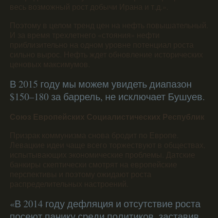
весь возможный рост добычи Ирана и т.д.».
Поэтому в целом тренд цен на нефть повышательный.
И за время трехлетнего «стояния» нефти
приблизительно на одном уровне потенциал роста
сильно вырос. Нефть ждет обновление исторических
ценовых максимумов.
В 2015 году мы можем увидеть диапазон
$150–180 за баррель, не исключает Бушуев.
Союз Европейских Социалистических Республик
Призрак коммунизма снова бродит по Европе.
Левацкие идеи чаще всего торжествуют в обществах,
испытывающих экономические проблемы. Датские
банкиры скептически смотрят на европейские
перспективы и поэтому ожидают роста
распределительных настроений.
«В 2014 году дефляция и отсутствие роста
посеют панику среди политиков, заставив