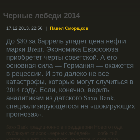
Черные лебеди 2014
17.12.2013, 22:56
|
Павел Сморщков
До $80 за баррель упадет цена нефти
марки Brent. Экономика Евросоюза
приобретет черты советской. А его
основная сила — Германия — окажется
в рецессии. И это далеко не все
катастрофы, которые могут случиться в
2014 году. Если, конечно, верить
аналитикам из датского Saxo Bank,
специализирующегося на «шокирующих
прогнозах».
Saxo Bank традиционно в преддверии Нового года
публикует список «черных лебедей» — событий,
которых никто не ожидает, но которые серьезно